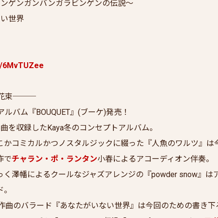
ボンゲンガンバンガラビンゲンの伝説～
ない世界
.re/6MvTUZee
の花束───
アルバム『BOUQUET』(ブーケ)発売！
曲を収録したKaya冬のコンセプトアルバム。
こかコミカルかつノスタルジックに綴った『人魚のワルツ』は
作で
チャラン・ポ・ランタン
小春によるアコーディオン伴奏。
く澤幡によるクールなジャズアレンジの『powder snow』
ド。
O作曲のバラード『あなたがいない世界』は今回のための書き下