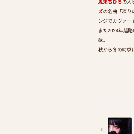
鬼束ちひろ
の大ヒ
ズ
の名曲「凍りの
ンジでカヴァー
また2024年越
録。
秋から冬の時季