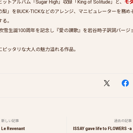
ットアルバム「Sugar High」収録「King of Solitude」と、
モ
梨」をBUCK-TICKなどのアレンジ、マニピュレーターを務
する。
路吹雪生誕100周年を記念し『愛の讃歌』を岩谷時子訳詞バージ
にピッタリな大人の魅力溢れる作品。
新しい記事
過去の記事
Le Revenant
ISSAY gave life to FLOWERS -a