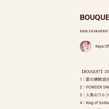
BOUQU
DISCOGRAPHY
Kaya Of
【BOUQUET】20
1：愛の讃歌(岩
2：POWDER SN
3：人魚のワル
4：King of Solit