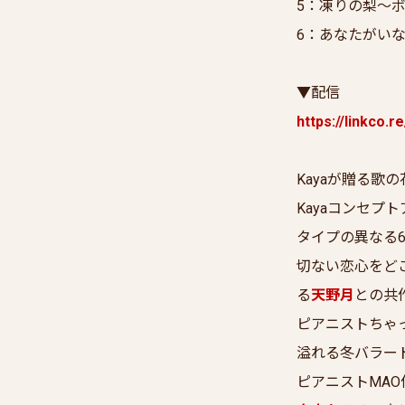
5：凍りの梨～
6：あなたがい
▼配信
https://linkco
Kayaが贈る歌
Kayaコンセプト
タイプの異なる6
切ない恋心をど
る
天野月
との共
ピアニストちゃっ
溢れる冬バラー
ピアニストMA