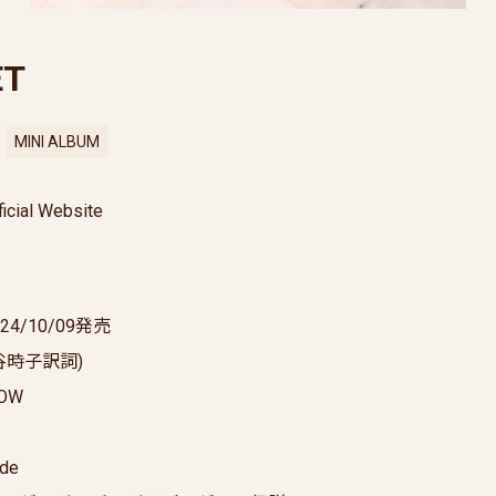
ET
MINI ALBUM
ficial Website
24/10/09発売
谷時子訳詞)
OW
ツ
ude