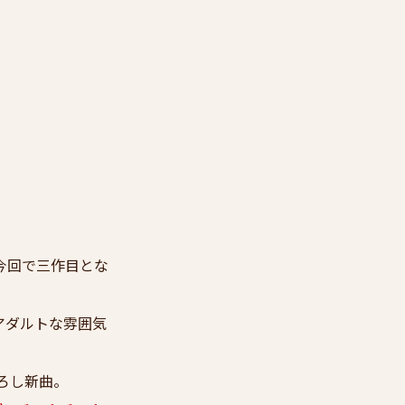
今回で三作目とな
はアダルトな雰囲気
ろし新曲。