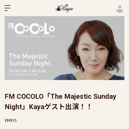
ロ
FM COCOLO「The Majestic Sunday
Night」Kayaゲスト出演！！
INFO.