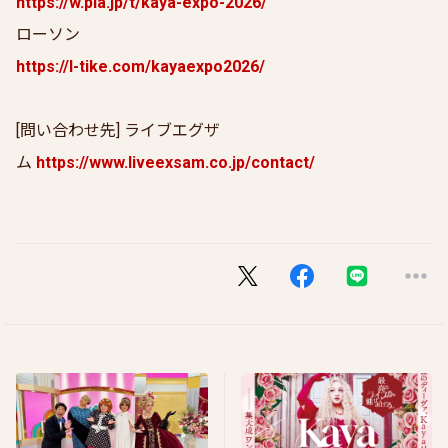
https://w.pia.jp/t/kaya-expo-2026/
ローソン
https://l-tike.com/kayaexpo2026/
[問い合わせ先] ライブエグザ
ム
https://www.liveexsam.co.jp/contact/